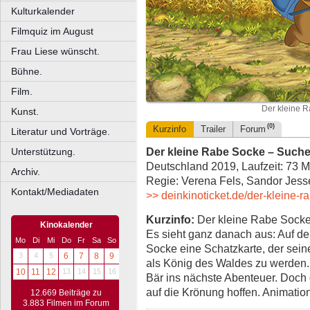
Kulturkalender
Filmquiz im August
Frau Liese wünscht.
Bühne.
Film.
Der kleine 
Kunst.
(0)
Kurzinfo
Trailer
Forum
Literatur und Vorträge.
Der kleine Rabe Socke – Such
Unterstützung.
Deutschland 2019, Laufzeit: 73 M
Archiv.
Regie: Verena Fels, Sandor Jess
Kontakt/Mediadaten
>> deinkinoticket.de/der-kleine-r
Kurzinfo:
Der kleine Rabe Socke
Kinokalender
Es sieht ganz danach aus: Auf d
Mo
Di
Mi
Do
Fr
Sa
So
Socke eine Schatzkarte, der sein
3
4
5
6
7
8
9
als König des Waldes zu werden. 
10
11
12
13
14
15
16
Bär ins nächste Abenteuer. Doch d
auf die Krönung hoffen. Animati
12.669 Beiträge zu
3.883 Filmen im Forum