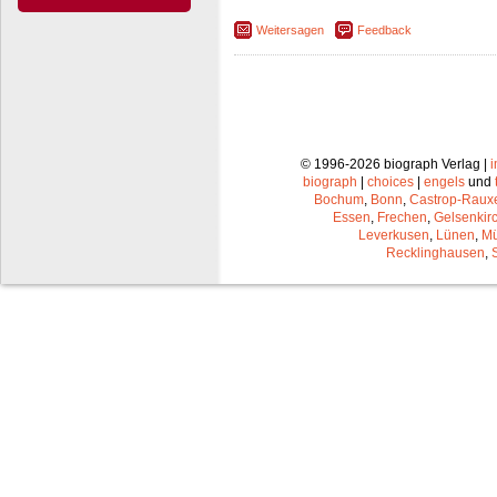
Weitersagen
Feedback
© 1996-2026 biograph Verlag |
biograph
|
choices
|
engels
und
Bochum
,
Bonn
,
Castrop-Raux
Essen
,
Frechen
,
Gelsenkir
Leverkusen
,
Lünen
,
Mü
Recklinghausen
,