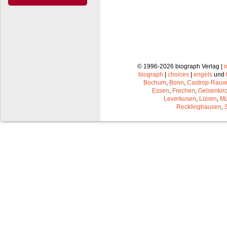
© 1996-2026 biograph Verlag |
biograph
|
choices
|
engels
und
Bochum
,
Bonn
,
Castrop-Raux
Essen
,
Frechen
,
Gelsenkir
Leverkusen
,
Lünen
,
Mü
Recklinghausen
,