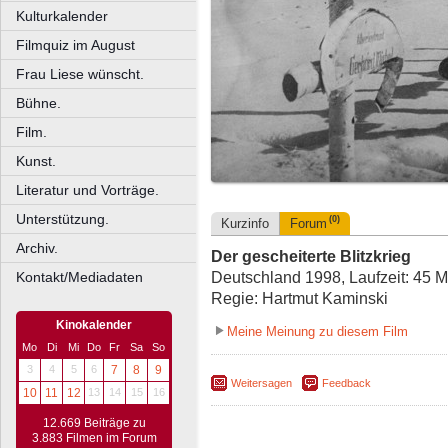
Kulturkalender
Filmquiz im August
Frau Liese wünscht.
Bühne.
Film.
Kunst.
Literatur und Vorträge.
Unterstützung.
(0)
Kurzinfo
Forum
Archiv.
Der gescheiterte Blitzkrieg
Deutschland 1998, Laufzeit: 45 M
Kontakt/Mediadaten
Regie: Hartmut Kaminski
Kinokalender
Meine Meinung zu diesem Film
Mo
Di
Mi
Do
Fr
Sa
So
3
4
5
6
7
8
9
Weitersagen
Feedback
10
11
12
13
14
15
16
12.669 Beiträge zu
3.883 Filmen im Forum