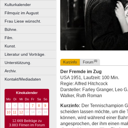
Kulturkalender
Filmquiz im August
Frau Liese wünscht.
Bühne.
Film.
Kunst.
Literatur und Vorträge.
(1)
Kurzinfo
Forum
Unterstützung.
Archiv.
Der Fremde im Zug
USA 1951, Laufzeit: 100 Min.
Kontakt/Mediadaten
Regie: Alfred Hitchcock
Darsteller: Farley Granger, Leo G.
Kinokalender
Walker, Ruth Roman
Mo
Di
Mi
Do
Fr
Sa
So
Kurzinfo:
Der Tennischampion Gu
3
4
5
6
7
8
9
scheiden lassen möchte, um die T
10
11
12
13
14
15
16
können, wird während einer Bah
12.669 Beiträge zu
angesprochen, der ihm einen maka
3.883 Filmen im Forum