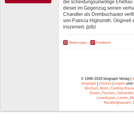
die scheidungsunwillige Ehefrau
dieser im Gegenzug seinen verha
Chandler als Drehbuchautor verf
von Patricia Highsmith. Originel
inszeniert.
(plb)
Weitersagen
Feedback
© 1996-2026 biograph Verlag |
biograph
|
choices
|
engels
und
Bochum
,
Bonn
,
Castrop-Raux
Essen
,
Frechen
,
Gelsenkir
Leverkusen
,
Lünen
,
Mü
Recklinghausen
,