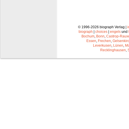
© 1996-2026 biograph Verlag |
biograph
|
choices
|
engels
und
Bochum
,
Bonn
,
Castrop-Raux
Essen
,
Frechen
,
Gelsenkir
Leverkusen
,
Lünen
,
Mü
Recklinghausen
,