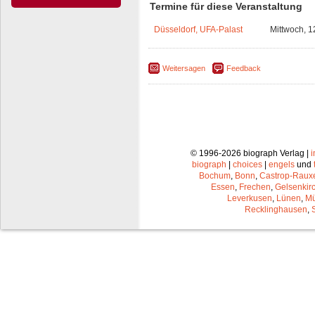
Termine für diese Veranstaltung
Düsseldorf, UFA-Palast
Mittwoch, 1
Weitersagen
Feedback
© 1996-2026 biograph Verlag |
biograph
|
choices
|
engels
und
Bochum
,
Bonn
,
Castrop-Raux
Essen
,
Frechen
,
Gelsenkir
Leverkusen
,
Lünen
,
Mü
Recklinghausen
,