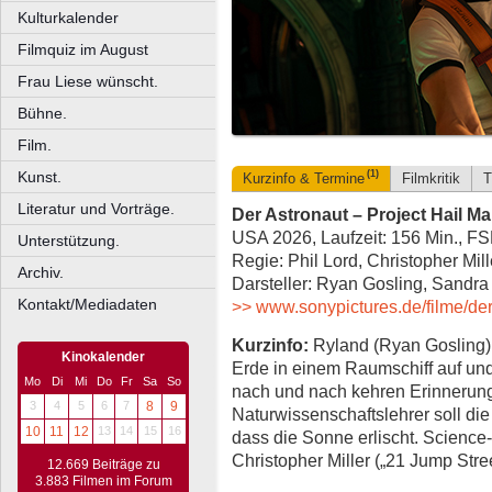
Kulturkalender
Filmquiz im August
Frau Liese wünscht.
Bühne.
Film.
Kunst.
(1)
Kurzinfo & Termine
Filmkritik
T
Literatur und Vorträge.
Der Astronaut – Project Hail Ma
USA 2026, Laufzeit: 156 Min., F
Unterstützung.
Regie: Phil Lord, Christopher Mil
Archiv.
Darsteller: Ryan Gosling, Sandra
Kontakt/Mediadaten
>> www.sonypictures.de/filme/der
Kurzinfo:
Ryland (Ryan Gosling) 
Kinokalender
Erde in einem Raumschiff auf und
Mo
Di
Mi
Do
Fr
Sa
So
nach und nach kehren Erinnerung
3
4
5
6
7
8
9
Naturwissenschaftslehrer soll die
10
11
12
13
14
15
16
dass die Sonne erlischt. Science
Christopher Miller („21 Jump Str
12.669 Beiträge zu
3.883 Filmen im Forum