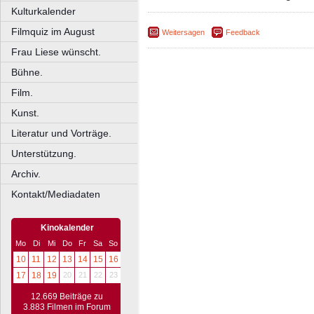
Kulturkalender
Filmquiz im August
Weitersagen
Feedback
Frau Liese wünscht.
Bühne.
Film.
Kunst.
Literatur und Vorträge.
Unterstützung.
Archiv.
Kontakt/Mediadaten
Kinokalender
Mo
Di
Mi
Do
Fr
Sa
So
10
11
12
13
14
15
16
17
18
19
20
21
22
23
12.669 Beiträge zu
3.883 Filmen im Forum