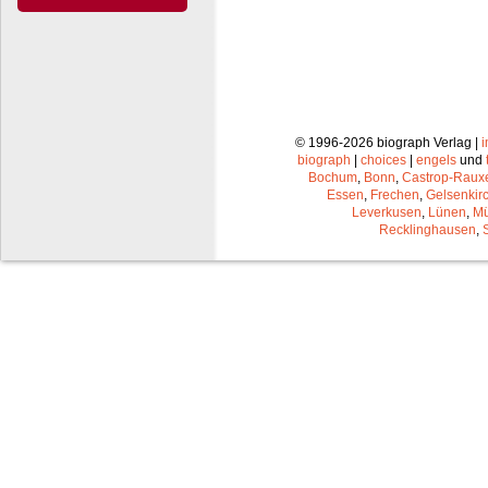
© 1996-2026 biograph Verlag |
biograph
|
choices
|
engels
und
Bochum
,
Bonn
,
Castrop-Raux
Essen
,
Frechen
,
Gelsenkir
Leverkusen
,
Lünen
,
Mü
Recklinghausen
,