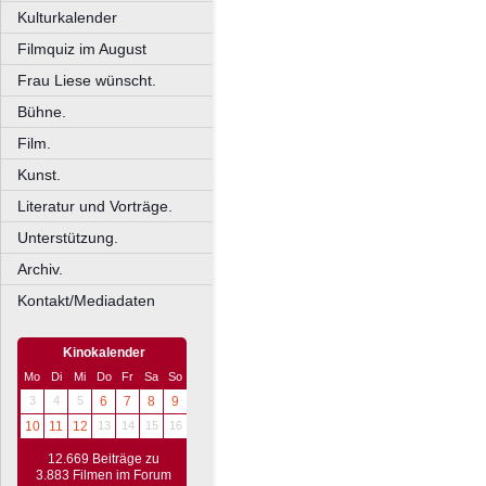
Kulturkalender
Filmquiz im August
Frau Liese wünscht.
Bühne.
Film.
Kunst.
Literatur und Vorträge.
Unterstützung.
Archiv.
Kontakt/Mediadaten
Kinokalender
Mo
Di
Mi
Do
Fr
Sa
So
3
4
5
6
7
8
9
10
11
12
13
14
15
16
12.669 Beiträge zu
3.883 Filmen im Forum