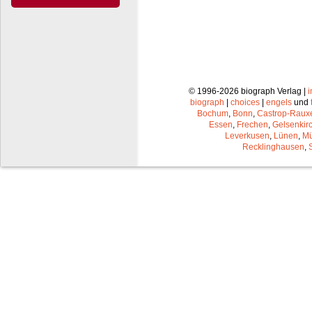
© 1996-2026 biograph Verlag |
biograph
|
choices
|
engels
und
Bochum
,
Bonn
,
Castrop-Raux
Essen
,
Frechen
,
Gelsenkir
Leverkusen
,
Lünen
,
Mü
Recklinghausen
,