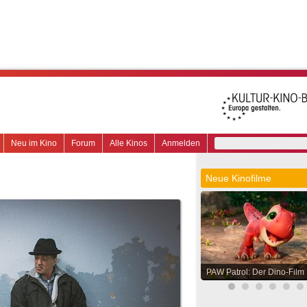
Neu im Kino
Forum
Alle Kinos
Anmelden
Neue Kinofilme
PAW Patrol: Der Dino-Film