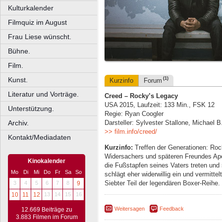
Kulturkalender
Filmquiz im August
Frau Liese wünscht.
Bühne.
Film.
Kunst.
(1)
Kurzinfo
Forum
Literatur und Vorträge.
Creed – Rocky’s Legacy
USA 2015, Laufzeit: 133 Min., FSK 12
Unterstützung.
Regie: Ryan Coogler
Archiv.
Darsteller: Sylvester Stallone, Michael
>> film.info/creed/
Kontakt/Mediadaten
Kurzinfo:
Treffen der Generationen: Rock
Widersachers und späteren Freundes Apol
Kinokalender
die Fußstapfen seines Vaters treten und 
Mo
Di
Mi
Do
Fr
Sa
So
schlägt eher widerwillig ein und vermittel
Siebter Teil der legendären Boxer-Reihe.
3
4
5
6
7
8
9
10
11
12
13
14
15
16
Weitersagen
Feedback
12.669 Beiträge zu
3.883 Filmen im Forum