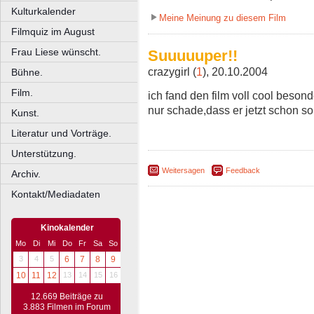
Kulturkalender
Meine Meinung zu diesem Film
Filmquiz im August
Frau Liese wünscht.
Suuuuuper!!
crazygirl (
1
), 20.10.2004
Bühne.
Film.
ich fand den film voll cool besonde
nur schade,dass er jetzt schon so al
Kunst.
Literatur und Vorträge.
Unterstützung.
Weitersagen
Feedback
Archiv.
Kontakt/Mediadaten
Kinokalender
Mo
Di
Mi
Do
Fr
Sa
So
3
4
5
6
7
8
9
10
11
12
13
14
15
16
12.669 Beiträge zu
3.883 Filmen im Forum