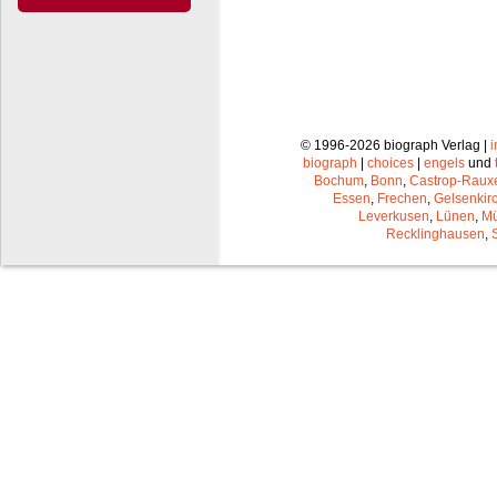
© 1996-2026 biograph Verlag |
biograph
|
choices
|
engels
und
Bochum
,
Bonn
,
Castrop-Raux
Essen
,
Frechen
,
Gelsenkir
Leverkusen
,
Lünen
,
Mü
Recklinghausen
,