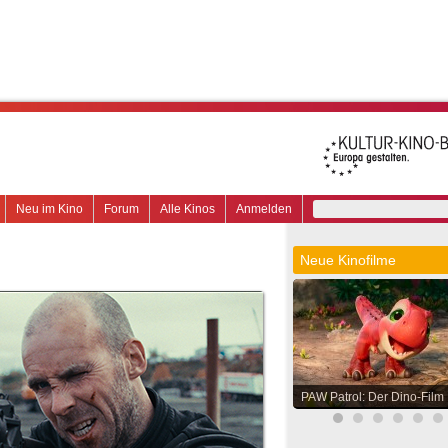
Neu im Kino
Forum
Alle Kinos
Anmelden
Neue Kinofilme
PAW Patrol: Der Dino-Film