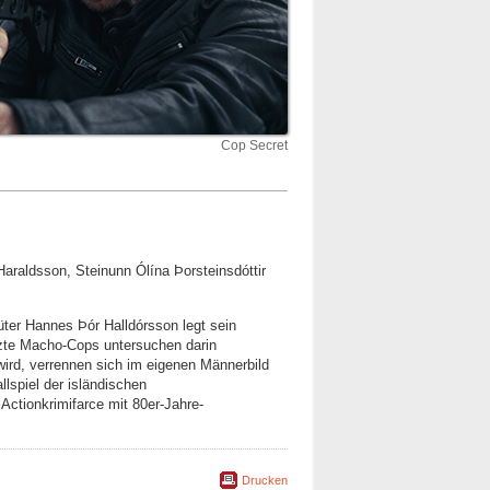
Cop Secret
 Haraldsson, Steinunn Ólína Þorsteinsdóttir
hüter Hannes Þór Halldórsson legt sein
tzte Macho-Cops untersuchen darin
wird, verrennen sich im eigenen Männerbild
llspiel der isländischen
Actionkrimifarce mit 80er-Jahre-
Drucken