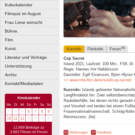
Kulturkalender
Filmquiz im August
Frau Liese wünscht.
Bühne.
Film.
Kunst.
(1)
Kurzinfo
Filmkritik
Forum
Literatur und Vorträge.
Cop Secret
Island 2021, Laufzeit: 100 Min., FSK 16
Unterstützung.
Regie: Hannes Þór Halldórsson
Archiv.
Darsteller: Egill Einarsson, Björn Hlynur
>> www.mfa-film.de/kino/id/cop-secret/
Kontakt/Mediadaten
Kurzinfo:
Islands gefeierter Nationaltor
Langfilmdebüt hin: Zwei selbstüberschä
Kinokalender
Raubüberfälle, bei denen nichts geraubt 
Mo
Di
Mi
Do
Fr
Sa
So
und Vorurteil und landen bei einem Fußba
Frauennationalmannschaft. Schräg-flotte 
3
4
5
6
7
8
9
Reminiszenz.
(he)
10
11
12
13
14
15
16
12.669 Beiträge zu
3.883 Filmen im Forum
Weitersagen
Feedback