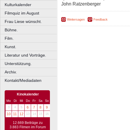
John Ratzenberger
Kulturkalender
Filmquiz im August
Weitersagen
Feedback
Frau Liese wünscht.
Bühne.
Film.
Kunst.
Literatur und Vorträge.
Unterstützung.
Archiv.
Kontakt/Mediadaten
Kinokalender
Mo
Di
Mi
Do
Fr
Sa
So
3
4
5
6
7
8
9
10
11
12
13
14
15
16
12.669 Beiträge zu
3.883 Filmen im Forum