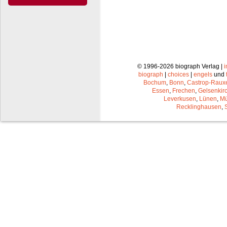
© 1996-2026 biograph Verlag |
biograph
|
choices
|
engels
und
Bochum
,
Bonn
,
Castrop-Raux
Essen
,
Frechen
,
Gelsenkir
Leverkusen
,
Lünen
,
Mü
Recklinghausen
,