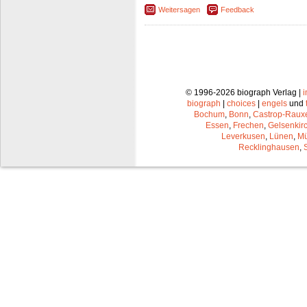
Weitersagen
Feedback
© 1996-2026 biograph Verlag |
biograph
|
choices
|
engels
und
Bochum
,
Bonn
,
Castrop-Raux
Essen
,
Frechen
,
Gelsenkir
Leverkusen
,
Lünen
,
Mü
Recklinghausen
,