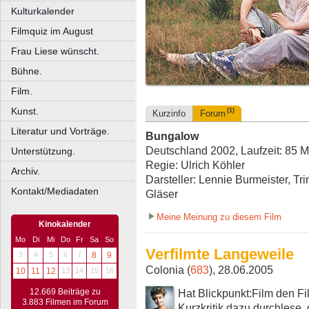
Kulturkalender
Filmquiz im August
Frau Liese wünscht.
Bühne.
Film.
Kunst.
(1)
Kurzinfo
Forum
Literatur und Vorträge.
Bungalow
Deutschland 2002, Laufzeit: 85 M
Unterstützung.
Regie: Ulrich Köhler
Archiv.
Darsteller: Lennie Burmeister, Tr
Kontakt/Mediadaten
Gläser
Meine Meinung zu diesem Film
Kinokalender
Mo
Di
Mi
Do
Fr
Sa
So
Verfilmte Langeweile
3
4
5
6
7
8
9
Colonia (
683
), 28.06.2005
10
11
12
13
14
15
16
Hat Blickpunkt:Film den F
12.669 Beiträge zu
3.883 Filmen im Forum
Kurzkritik dazu durchlese, 