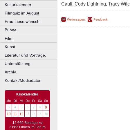
Cauff, Cody Lightning, Tracy Wil
Kulturkalender
Filmquiz im August
Weitersagen
Feedback
Frau Liese wünscht.
Bühne.
Film.
Kunst.
Literatur und Vorträge.
Unterstützung.
Archiv.
Kontakt/Mediadaten
Kinokalender
Mo
Di
Mi
Do
Fr
Sa
So
3
4
5
6
7
8
9
10
11
12
13
14
15
16
12.669 Beiträge zu
3.883 Filmen im Forum