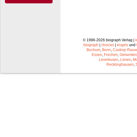
© 1996-2026 biograph Verlag |
biograph
|
choices
|
engels
und
Bochum
,
Bonn
,
Castrop-Raux
Essen
,
Frechen
,
Gelsenkir
Leverkusen
,
Lünen
,
Mü
Recklinghausen
,