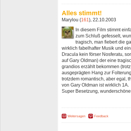
Alles stimmt!
Marylou (
161
), 22.10.2003
In diesem Film stimmt einfa
zum Schluß gefesselt, wu
tragisch, man fiebert die g
wirklich fabelhafter Musik und ei
Dracula kein förser Nosferatu, son
auf Gary Oldman) der eine tragisc
grandios erzählt bekommen (tro
ausgeprägten Hang zur Folterung 
trotzdem romantisch, aber egal, t
von Gary Oldman ist wirklich 1A.
Super Besetzung, wunderschöner
Weitersagen
Feedback