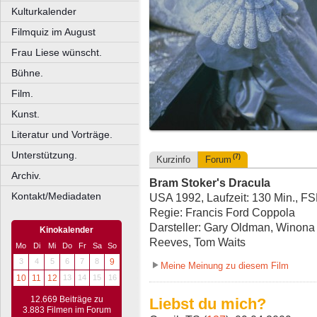
Kulturkalender
Filmquiz im August
Frau Liese wünscht.
Bühne.
Film.
Kunst.
Literatur und Vorträge.
Unterstützung.
(7)
Kurzinfo
Forum
Archiv.
Bram Stoker's Dracula
Kontakt/Mediadaten
USA 1992, Laufzeit: 130 Min., F
Regie: Francis Ford Coppola
Darsteller: Gary Oldman, Winona
Kinokalender
Reeves, Tom Waits
Mo
Di
Mi
Do
Fr
Sa
So
3
4
5
6
7
8
9
Meine Meinung zu diesem Film
10
11
12
13
14
15
16
12.669 Beiträge zu
Liebst du mich?
3.883 Filmen im Forum