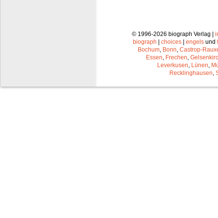
© 1996-2026 biograph Verlag |
biograph
|
choices
|
engels
und
Bochum
,
Bonn
,
Castrop-Raux
Essen
,
Frechen
,
Gelsenkir
Leverkusen
,
Lünen
,
Mü
Recklinghausen
,