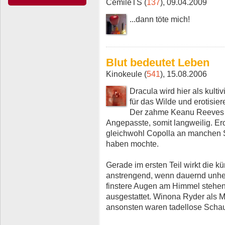
CemileTS (
137
), 09.04.2009
...dann töte mich!
Blut bedeutet Leben
Kinokeule (
541
), 15.08.2006
Dracula wird hier als kultiv
für das Wilde und erotisi
Der zahme Keanu Reeves is
Angepasste, somit langweilig. Ero
gleichwohl Copolla an manchen S
haben mochte.
Gerade im ersten Teil wirkt die kü
anstrengend, wenn dauernd unhe
finstere Augen am Himmel stehen.
ausgestattet. Winona Ryder als M
ansonsten waren tadellose Scha