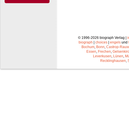
© 1996-2026 biograph Verlag |
biograph
|
choices
|
engels
und
Bochum
,
Bonn
,
Castrop-Raux
Essen
,
Frechen
,
Gelsenkir
Leverkusen
,
Lünen
,
Mü
Recklinghausen
,