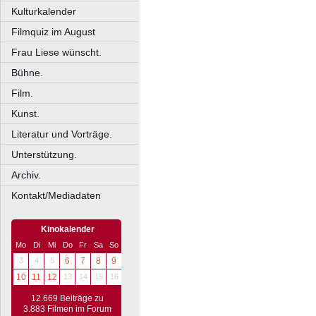
Kulturkalender
Filmquiz im August
Frau Liese wünscht.
Bühne.
Film.
Kunst.
Literatur und Vorträge.
Unterstützung.
Archiv.
Kontakt/Mediadaten
Kinokalender
Mo
Di
Mi
Do
Fr
Sa
So
3
4
5
6
7
8
9
10
11
12
13
14
15
16
12.669 Beiträge zu
3.883 Filmen im Forum