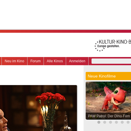
Neu im Kino
Forum
Alle Kinos
Anmelden
Neue Kinofilme
PAW Patrol: Der Dino-Film