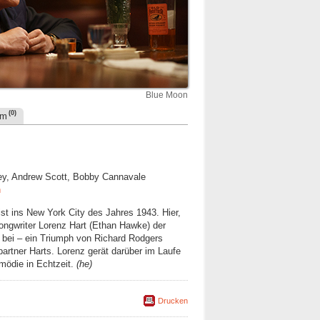
Blue Moon
(0)
um
ley, Andrew Scott, Bobby Cannavale
n
ist ins New York City des Jahres 1943. Hier,
Songwriter Lorenz Hart (Ethan Hawke) der
 bei – ein Triumph von Richard Rodgers
artner Harts. Lorenz gerät darüber im Laufe
mödie in Echtzeit.
(he)
Drucken