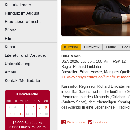
Kulturkalender
Filmquiz im August
Frau Liese wünscht.
Bühne.
Film.
Kunst.
Kurzinfo
Filmkritik
Trailer
For
Literatur und Vorträge.
Blue Moon
USA 2025, Laufzeit: 100 Min., FSK 12
Unterstützung.
Regie: Richard Linklater
Archiv.
Darsteller: Ethan Hawke, Margaret Qual
>> www.sonypictures.de/filme/blue-moo
Kontakt/Mediadaten
Kurzinfo:
Regisseur Richard Linklater re
in der Bar Sardi’s, wohnt der berühmte 
Kinokalender
Premierenfeier des Musicals „Oklahoma“
Mo
Di
Mi
Do
Fr
Sa
So
(Andrew Scott), dem ehemaligen Kreativp
des Abends in eine Lebenskrise. Tragiko
3
4
5
6
7
8
9
10
11
12
13
14
15
16
Weitersagen
Feedback
12.669 Beiträge zu
3.883 Filmen im Forum