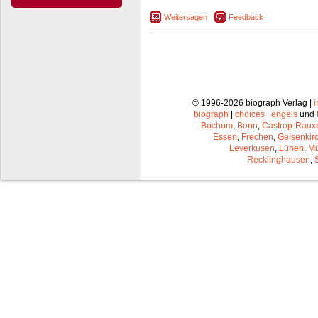
Weitersagen
Feedback
© 1996-2026 biograph Verlag |
biograph
|
choices
|
engels
und
Bochum
,
Bonn
,
Castrop-Raux
Essen
,
Frechen
,
Gelsenkir
Leverkusen
,
Lünen
,
Mü
Recklinghausen
,