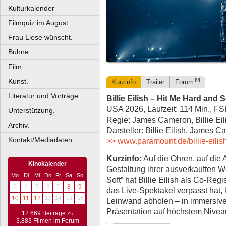
Kulturkalender
Filmquiz im August
Frau Liese wünscht.
Bühne.
Film.
Kunst.
(0)
Kurzinfo
Trailer
Forum
Literatur und Vorträge.
Billie Eilish – Hit Me Hard and 
USA 2026, Laufzeit: 114 Min., FS
Unterstützung.
Regie: James Cameron, Billie Eil
Archiv.
Darsteller: Billie Eilish, James 
Kontakt/Mediadaten
>> www.paramount.de/billie-eilish
Kurzinfo:
Auf die Ohren, auf die 
Kinokalender
Gestaltung ihrer ausverkauften W
Mo
Di
Mi
Do
Fr
Sa
So
Soft” hat Billie Eilish als Co-R
3
4
5
6
7
8
9
das Live-Spektakel verpasst hat,
10
11
12
13
14
15
16
Leinwand abholen – in immersivem
Präsentation auf höchstem Nivea
12.669 Beiträge zu
3.883 Filmen im Forum