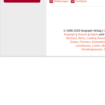
Weitersagen
Feedback
© 1996-2026 biograph Verlag |
biograph
|
choices
|
engels
und
Bochum
,
Bonn
,
Castrop-Raux
Essen
,
Frechen
,
Gelsenkir
Leverkusen
,
Lünen
,
Mü
Recklinghausen
,