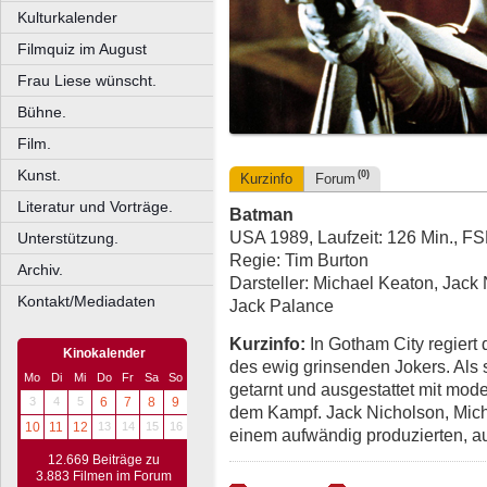
Kulturkalender
Filmquiz im August
Frau Liese wünscht.
Bühne.
Film.
Kunst.
(0)
Kurzinfo
Forum
Literatur und Vorträge.
Batman
USA 1989, Laufzeit: 126 Min., F
Unterstützung.
Regie: Tim Burton
Archiv.
Darsteller: Michael Keaton, Jack 
Kontakt/Mediadaten
Jack Palance
Kurzinfo:
In Gotham City regiert 
Kinokalender
des ewig grinsenden Jokers. Als
Mo
Di
Mi
Do
Fr
Sa
So
getarnt und ausgestattet mit mode
3
4
5
6
7
8
9
dem Kampf. Jack Nicholson, Mich
10
11
12
13
14
15
16
einem aufwändig produzierten, 
12.669 Beiträge zu
3.883 Filmen im Forum