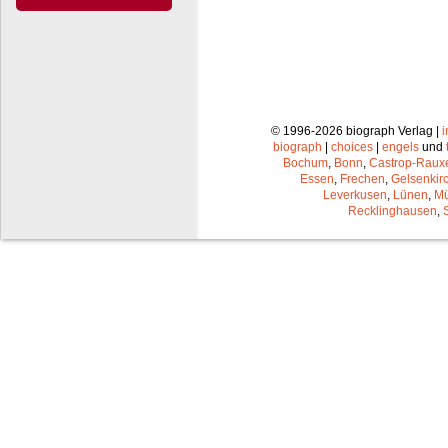
© 1996-2026 biograph Verlag |
biograph
|
choices
|
engels
und
Bochum
,
Bonn
,
Castrop-Raux
Essen
,
Frechen
,
Gelsenkir
Leverkusen
,
Lünen
,
Mü
Recklinghausen
,