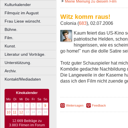
Meine Meinung zu diesem Film
Kulturkalender
Filmquiz im August
Witz komm raus!
Frau Liese wünscht.
Colonia (
683
), 02.07.2006
Bühne.
Kaum feiert das US-Kino se
Film.
patriotische Helden, schon 
hingerissen, wie es schei
Kunst.
go home!" nun die dolle Satire sein
Literatur und Vorträge.
Trotz guter Schauspieler hat mi
Unterstützung.
Komödie gedachte Nachbildung d
Archiv.
Die Langeweile in der Kaserne ha
Kontakt/Mediadaten
dass ich den Film nicht zuende g
Kinokalender
Mo
Di
Mi
Do
Fr
Sa
So
3
4
5
6
7
8
9
Weitersagen
Feedback
10
11
12
13
14
15
16
12.669 Beiträge zu
3.883 Filmen im Forum