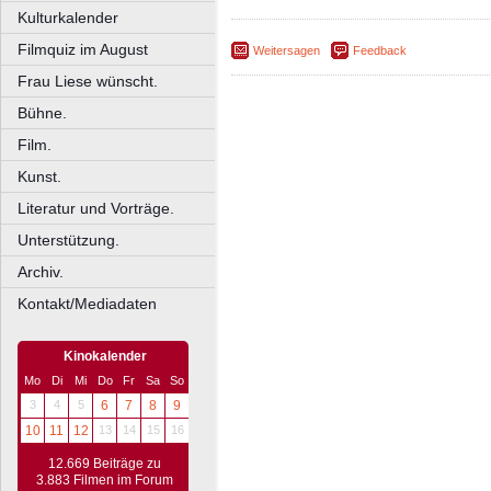
Kulturkalender
Filmquiz im August
Weitersagen
Feedback
Frau Liese wünscht.
Bühne.
Film.
Kunst.
Literatur und Vorträge.
Unterstützung.
Archiv.
Kontakt/Mediadaten
Kinokalender
Mo
Di
Mi
Do
Fr
Sa
So
3
4
5
6
7
8
9
10
11
12
13
14
15
16
12.669 Beiträge zu
3.883 Filmen im Forum