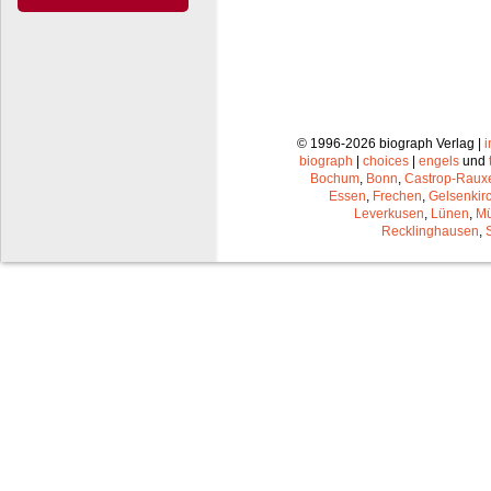
© 1996-2026 biograph Verlag |
biograph
|
choices
|
engels
und
Bochum
,
Bonn
,
Castrop-Raux
Essen
,
Frechen
,
Gelsenkir
Leverkusen
,
Lünen
,
Mü
Recklinghausen
,