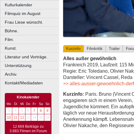
Kulturkalender
Filmquiz im August
Frau Liese wünscht.
Bühne.
Film.
Kunst.
Kurzinfo
Filmkritik
Trailer
For
Literatur und Vorträge.
Alles außer gewöhnlich
Frankreich 2019, Laufzeit: 115 Mi
Unterstützung.
Regie: Eric Toledano, Olivier Na
Archiv.
Darsteller: Vincent Cassel, Reda
Kontakt/Mediadaten
>> alles-ausser-gewoehnlich-derf
Kurzinfo:
Paris. Bruno (Vincent 
Kinokalender
engagieren sich in einem Verein, 
Mo
Di
Mi
Do
Fr
Sa
So
Jugendliche kümmert. Ein aufopf
3
4
5
6
7
8
9
täglich vor neue Herausforderunge
10
11
12
13
14
15
16
Anerkennung kämpft. Lebensnah
Olivier Nakache, den Regisseure
12.669 Beiträge zu
3.883 Filmen im Forum