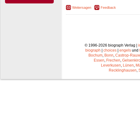
Weitersagen
Feedback
© 1996-2026 biograph Verlag |
biograph
|
choices
|
engels
und
Bochum
,
Bonn
,
Castrop-Raux
Essen
,
Frechen
,
Gelsenkir
Leverkusen
,
Lünen
,
Mü
Recklinghausen
,