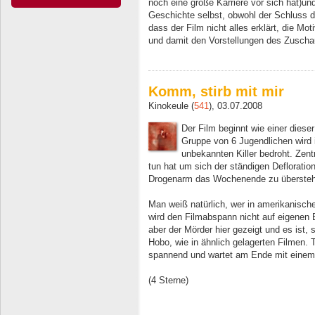
noch eine große Karriere vor sich hat)un
Geschichte selbst, obwohl der Schluss d
dass der Film nicht alles erklärt, die Moti
und damit den Vorstellungen des Zuscha
Komm, stirb mit mir
Kinokeule (
541
), 03.07.2008
Der Film beginnt wie einer diese
Gruppe von 6 Jugendlichen wird
unbekannten Killer bedroht. Zent
tun hat um sich der ständigen Deflorati
Drogenarm das Wochenende zu überste
Man weiß natürlich, wer in amerikanisch
wird den Filmabspann nicht auf eigenen 
aber der Mörder hier gezeigt und es ist, 
Hobo, wie in ähnlich gelagerten Filmen. T
spannend und wartet am Ende mit einem 
(4 Sterne)