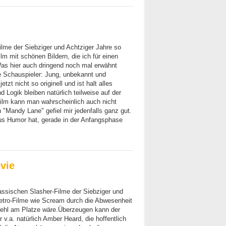
ilme der Siebziger und Achtziger Jahre so
m mit schönen Bildern, die ich für einen
Was hier auch dringend noch mal erwähnt
ie Schauspieler: Jung, unbekannt und
zt nicht so originell und ist halt alles
Logik bleiben natürlich teilweise auf der
Film kann man wahrscheinlich auch nicht
n "Mandy Lane" gefiel mir jedenfalls ganz gut.
aus Humor hat, gerade in der Anfangsphase
vie
lassischen Slasher-Filme der Siebziger und
Retro-Filme wie Scream durch die Abwesenheit
 fehl am Platze wäre.Überzeugen kann der
r v.a. natürlich Amber Heard, die hoffentlich