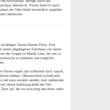
d die Atmosphäre, weniger durch die
urchaus überrascht. Positiv fand ich auch,
vation der Täter bleibt letztendlich ungeklärt
uers überlassen.
r unzähligen Teenie-Slasher Filme. Eine
 in einem abgelegenen Farmhaus von einem
rum der Gruppe ist Mandy Lane, die viel zu
onsversuche zu erwehren und möglichst
hen.
en Filmen vögelt und schlimmer noch: raucht,
Beinen erleben. Überraschend schnell wird
so viel kann verraten werden, kein sabbernder
rotz dieser Auflösung bleibt der Film
Twist auf, der mir kurzzeitig den Atem nahm.