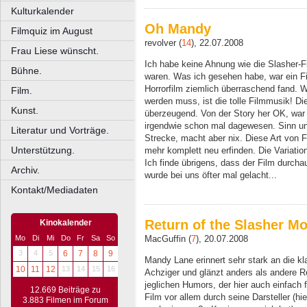
Kulturkalender
Oh Mandy
Filmquiz im August
revolver (
14
), 22.07.2008
Frau Liese wünscht.
Ich habe keine Ahnung wie die Slasher-F
Bühne.
waren. Was ich gesehen habe, war ein Fil
Horrorfilm ziemlich überraschend fand. 
Film.
werden muss, ist die tolle Filmmusik! D
Kunst.
überzeugend. Von der Story her OK, war jet
irgendwie schon mal dagewesen. Sinn und 
Literatur und Vorträge.
Strecke, macht aber nix. Diese Art von 
Unterstützung.
mehr komplett neu erfinden. Die Variatio
Ich finde übrigens, dass der Film durch
Archiv.
wurde bei uns öfter mal gelacht...
Kontakt/Mediadaten
Return of the Slasher Mo
Kinokalender
Mo
Di
Mi
Do
Fr
Sa
So
MacGuffin (
7
), 20.07.2008
3
4
5
6
7
8
9
Mandy Lane erinnert sehr stark an die k
10
11
12
13
14
15
16
Achziger und glänzt anders als andere 
jeglichen Humors, der hier auch einfach
12.669 Beiträge zu
Film vor allem durch seine Darsteller (hie
3.883 Filmen im Forum