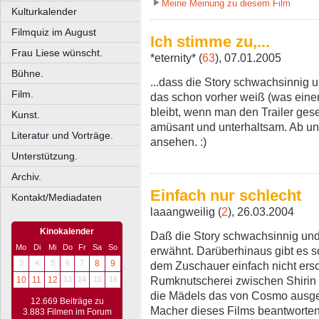
Meine Meinung zu diesem Film
Kulturkalender
Filmquiz im August
Ich stimme zu,...
Frau Liese wünscht.
*eternity* (
63
), 07.01.2005
Bühne.
...dass die Story schwachsinnig 
Film.
das schon vorher weiß (was einem
bleibt, wenn man den Trailer geseh
Kunst.
amüsant und unterhaltsam. Ab un
Literatur und Vorträge.
ansehen. :)
Unterstützung.
Archiv.
Einfach nur schlecht
Kontakt/Mediadaten
laaangweilig (
2
), 26.03.2004
Kinokalender
Daß die Story schwachsinnig und 
Mo
Di
Mi
Do
Fr
Sa
So
erwähnt. Darüberhinaus gibt es s
3
4
5
6
7
8
9
dem Zuschauer einfach nicht ersch
Rumknutscherei zwischen Shirin
10
11
12
13
14
15
16
die Mädels das von Cosmo ausgel
12.669 Beiträge zu
Macher dieses Films beantworte
3.883 Filmen im Forum