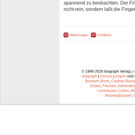
spannend zu beobachten. Der Film
nicht rein, sondern laßt die Finge
Weitersagen
Feedback
© 1996-2026 biograph Verlag |
biograph
|
choices
|
engels
und
Bochum
,
Bonn
,
Castrop-Raux
Essen
,
Frechen
,
Gelsenkir
Leverkusen
,
Lünen
,
Mü
Recklinghausen
,