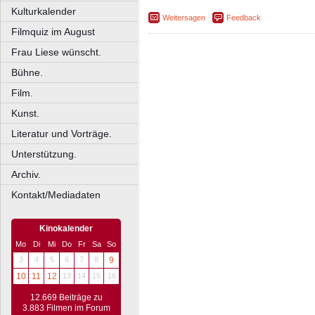
Kulturkalender
Weitersagen
Feedback
Filmquiz im August
Frau Liese wünscht.
Bühne.
Film.
Kunst.
Literatur und Vorträge.
Unterstützung.
Archiv.
Kontakt/Mediadaten
Kinokalender
Mo
Di
Mi
Do
Fr
Sa
So
3
4
5
6
7
8
9
10
11
12
13
14
15
16
12.669 Beiträge zu
3.883 Filmen im Forum