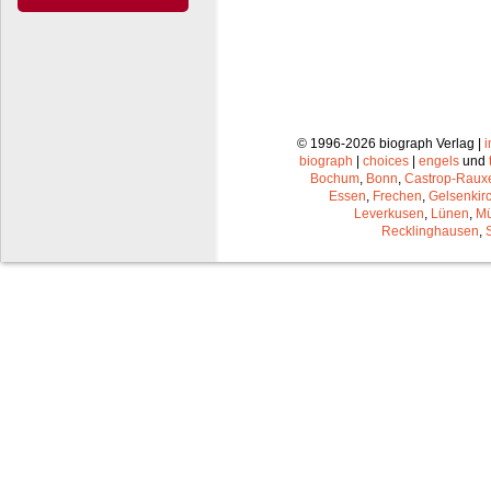
© 1996-2026 biograph Verlag |
biograph
|
choices
|
engels
und
Bochum
,
Bonn
,
Castrop-Raux
Essen
,
Frechen
,
Gelsenkir
Leverkusen
,
Lünen
,
Mü
Recklinghausen
,