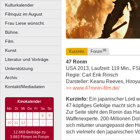
Kulturkalender
Filmquiz im August
Frau Liese wünscht.
Bühne.
Film.
Kunst.
(1)
Kurzinfo
Forum
Literatur und Vorträge.
47 Ronin
USA 2013, Laufzeit: 119 Min., F
Unterstützung.
Regie: Carl Erik Rinsch
Archiv.
Darsteller: Keanu Reeves, Hiroy
Kontakt/Mediadaten
>> www.47ronin-film.de/
Kurzinfo:
Ein japanischer Lord w
Kinokalender
47-köpfiges Gefolge macht sich a
Mo
Di
Mi
Do
Fr
Sa
So
Zur Seite steht den Ronin das Ha
3
4
5
6
7
8
9
Waffenexperte. 200-Millionen Do
10
11
12
13
14
15
16
sich mitunter unangepasst den 
sich vielmehr den japanischen V
12.669 Beiträge zu
3.883 Filmen im Forum