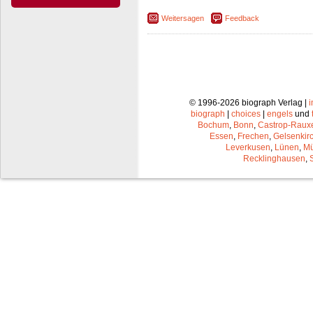
Weitersagen
Feedback
© 1996-2026 biograph Verlag |
biograph
|
choices
|
engels
und
Bochum
,
Bonn
,
Castrop-Raux
Essen
,
Frechen
,
Gelsenkir
Leverkusen
,
Lünen
,
Mü
Recklinghausen
,