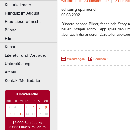
weitere Infos zu diesem Film
|
12 Forenb
Kulturkalender
schaurig spannend
Filmquiz im August
05.03.2002
Frau Liese wünscht.
Düstere schöne Bilder, fesselnde Story 
neuen Intrigen.Jonny Depp spielt den Dro
Bühne.
aber auch die anderen Darsteller überze
Film.
Kunst.
Literatur und Vorträge.
Weitersagen
Feedback
Unterstützung.
Archiv.
Kontakt/Mediadaten
Kinokalender
Mo
Di
Mi
Do
Fr
Sa
So
3
4
5
6
7
8
9
10
11
12
13
14
15
16
12.669 Beiträge zu
3.883 Filmen im Forum