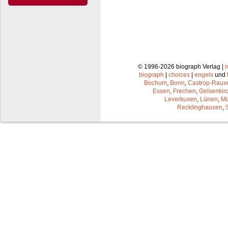
© 1996-2026 biograph Verlag |
biograph
|
choices
|
engels
und
Bochum
,
Bonn
,
Castrop-Raux
Essen
,
Frechen
,
Gelsenkir
Leverkusen
,
Lünen
,
Mü
Recklinghausen
,