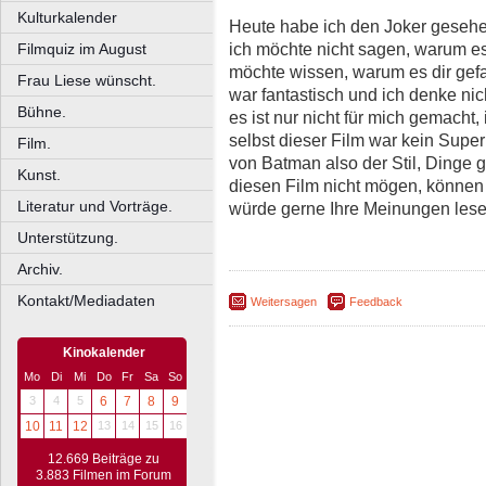
Kulturkalender
Heute habe ich den Joker gesehen 
ich möchte nicht sagen, warum es 
Filmquiz im August
möchte wissen, warum es dir gefa
Frau Liese wünscht.
war fantastisch und ich denke nic
Bühne.
es ist nur nicht für mich gemacht
selbst dieser Film war kein Super
Film.
von Batman also der Stil, Dinge
Kunst.
diesen Film nicht mögen, können
Literatur und Vorträge.
würde gerne Ihre Meinungen lese
Unterstützung.
Archiv.
Kontakt/Mediadaten
Weitersagen
Feedback
Kinokalender
Mo
Di
Mi
Do
Fr
Sa
So
3
4
5
6
7
8
9
10
11
12
13
14
15
16
12.669 Beiträge zu
3.883 Filmen im Forum