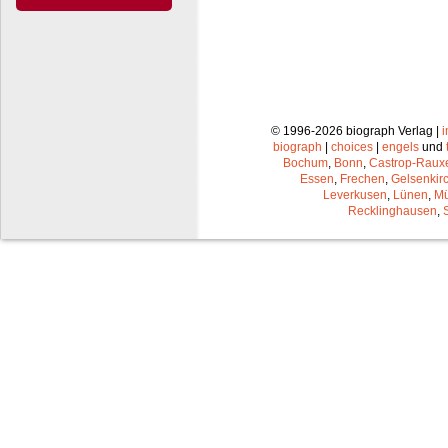
© 1996-2026 biograph Verlag |
biograph
|
choices
|
engels
und
Bochum
,
Bonn
,
Castrop-Raux
Essen
,
Frechen
,
Gelsenkir
Leverkusen
,
Lünen
,
Mü
Recklinghausen
,