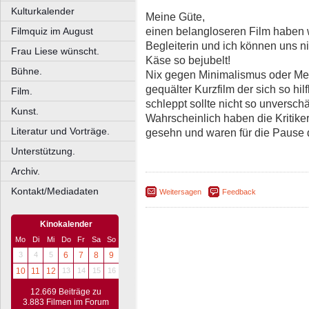
Kulturkalender
Meine Güte,
einen belangloseren Film haben 
Filmquiz im August
Begleiterin und ich können uns ni
Frau Liese wünscht.
Käse so bejubelt!
Bühne.
Nix gegen Minimalismus oder Mel
gequälter Kurzfilm der sich so hi
Film.
schleppt sollte nicht so unversc
Kunst.
Wahrscheinlich haben die Kritiker
Literatur und Vorträge.
gesehn und waren für die Pause 
Unterstützung.
Archiv.
Kontakt/Mediadaten
Weitersagen
Feedback
Kinokalender
Mo
Di
Mi
Do
Fr
Sa
So
3
4
5
6
7
8
9
10
11
12
13
14
15
16
12.669 Beiträge zu
3.883 Filmen im Forum