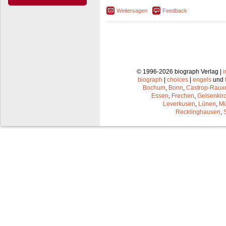
Weitersagen
Feedback
© 1996-2026 biograph Verlag |
biograph
|
choices
|
engels
und
Bochum
,
Bonn
,
Castrop-Raux
Essen
,
Frechen
,
Gelsenkir
Leverkusen
,
Lünen
,
Mü
Recklinghausen
,