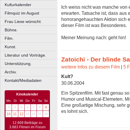
Kulturkalender
Ich weiss nicht was manche von e
erwarten. Tatsache ist, dass aus 
Filmquiz im August
horrorangehauchten Aktion sich ein
Frau Liese wünscht.
dieser Film ist was Besonderes.
Bühne.
Meiner Meinung nach: geht hin!
Film.
Kunst.
Literatur und Vorträge.
Zatoichi - Der blinde S
Unterstützung.
weitere Infos zu diesem Film
|
5 F
Archiv.
Kult?
Kontakt/Mediadaten
30.06.2004
Ein Spitzenfilm. Mit fast genau so vi
Kinokalender
Humor und Musical-Elemeten. Mi
Mo
Di
Mi
Do
Fr
Sa
So
Eine großartige Mischung, sehr gu
3
4
5
6
7
8
9
es lohnt sich.
10
11
12
13
14
15
16
12.669 Beiträge zu
3.883 Filmen im Forum