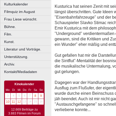
Kulturkalender
Kusturica hat seinen Zenit mit s
längst überschritten. Gute Ideen 
Filmquiz im August
"Eisenbahnfahrzeuge" und der b
Frau Liese wünscht.
Schauspieler Slavko Stimac reic
Bühne.
Emir Kusturica mit dem philosoph
"Underground" verdientermaßen
Film.
gewann, sind die Kritiken und Z
Kunst.
ein Wunder" eher mäßig und entt
Literatur und Vorträge.
Gut gefallen hat mir die Darstell
Unterstützung.
die Sintflut"-Mentalität der bosn
Archiv.
die musikalische Untermalung, v
gut gelungen.
Kontakt/Mediadaten
Dagegen war der Handlungsstrang
Kinokalender
Ausflug zum Flußufer, der eigentl
Mo
Di
Mi
Do
Fr
Sa
So
wurde durche einen Beinschuss 
3
4
5
6
7
8
9
jäh beendet. Auch ist mir nicht ga
10
11
12
13
14
15
16
"Austauschgefangene" so schnell
verliebene konnte...
12.669 Beiträge zu
3.883 Filmen im Forum