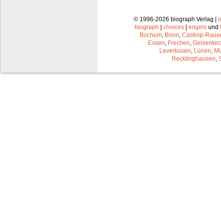
© 1996-2026 biograph Verlag |
biograph
|
choices
|
engels
und
Bochum
,
Bonn
,
Castrop-Raux
Essen
,
Frechen
,
Gelsenkir
Leverkusen
,
Lünen
,
Mü
Recklinghausen
,