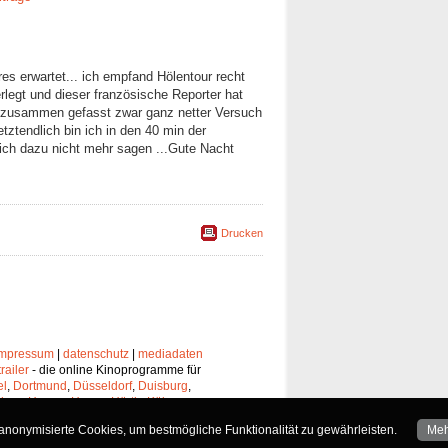
es erwartet... ich empfand Hölentour recht
erlegt und dieser französische Reporter hat
rz zusammen gefasst zwar ganz netter Versuch
tztendlich bin ich in den 40 min der
sich dazu nicht mehr sagen ...Gute Nacht
Drucken
impressum
|
datenschutz
|
mediadaten
trailer
- die online Kinoprogramme für
el
,
Dortmund
,
Düsseldorf
,
Duisburg
,
chen
,
Hagen
,
Herne
,
Hürth
,
Köln
,
lheim
,
Neuss
,
Oberhausen
,
nonymisierte Cookies, um bestmögliche Funktionalität zu gewährleisten.
Meh
Solingen
und
Wuppertal