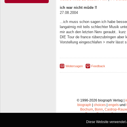
ich war nicht müde !!
27.08.2004
...ich muss schon sagen ich habe besser
langatmig mit teils schlechter Musik unt
mir auch den letzten Nerv geraubt.. ku
DIE Tour de france rüberzubringen aber le
Vorstellung eingeschlafen > mehr lässt 
Weitersagen
Feedback
© 1996-2026 biograph Verlag |
biograph
|
choices
|
engels
und
Bochum
,
Bonn
,
Castrop-Raux
Essen
,
Frechen
,
Gelsenkir
Leverkusen
,
Lünen
,
Mü
Diese Website verwendet a
Recklinghausen
,