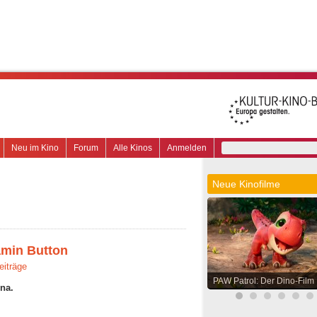
Neu im Kino
Forum
Alle Kinos
Anmelden
Neue Kinofilme
amin Button
eiträge
PAW Patrol: Der Dino-Film
ina.