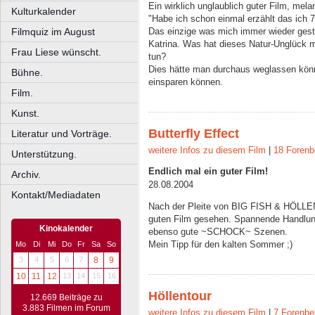
Ein wirklich unglaublich guter Film, mela
Kulturkalender
"Habe ich schon einmal erzählt das ich 7
Filmquiz im August
Das einzige was mich immer wieder gest
Katrina. Was hat dieses Natur-Unglück 
Frau Liese wünscht.
tun?
Dies hätte man durchaus weglassen könn
Bühne.
einsparen können.
Film.
Kunst.
Butterfly Effect
Literatur und Vorträge.
weitere Infos zu diesem Film
|
18 Forenb
Unterstützung.
Endlich mal ein guter Film!
Archiv.
28.08.2004
Kontakt/Mediadaten
Nach der Pleite von BIG FISH & HÖLLEN
guten Film gesehen. Spannende Handlung
Kinokalender
ebenso gute ~SCHOCK~ Szenen.
Mein Tipp für den kalten Sommer ;)
Mo
Di
Mi
Do
Fr
Sa
So
3
4
5
6
7
8
9
10
11
12
13
14
15
16
Höllentour
12.669 Beiträge zu
3.883 Filmen im Forum
weitere Infos zu diesem Film
|
7 Forenbe