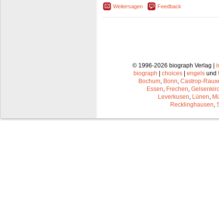
Weitersagen
Feedback
© 1996-2026 biograph Verlag |
biograph
|
choices
|
engels
und
Bochum
,
Bonn
,
Castrop-Raux
Essen
,
Frechen
,
Gelsenkir
Leverkusen
,
Lünen
,
Mü
Recklinghausen
,