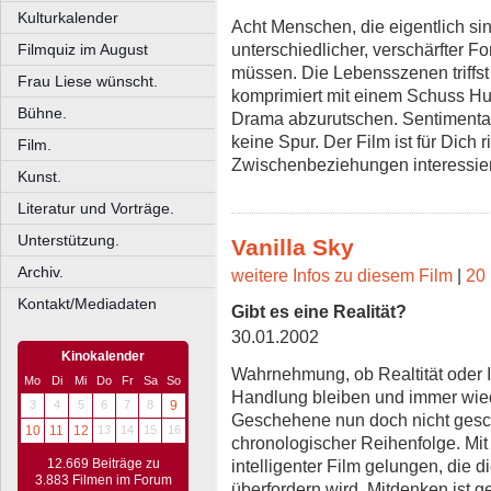
Kulturkalender
Acht Menschen, die eigentlich sin
unterschiedlicher, verschärfter 
Filmquiz im August
müssen. Die Lebensszenen triffst 
Frau Liese wünscht.
komprimiert mit einem Schuss Hum
Bühne.
Drama abzurutschen. Sentimental
keine Spur. Der Film ist für Dich
Film.
Zwischenbeziehungen interessie
Kunst.
Literatur und Vorträge.
Unterstützung.
Vanilla Sky
Archiv.
weitere Infos zu diesem Film
|
20 
Kontakt/Mediadaten
Gibt es eine Realität?
30.01.2002
Kinokalender
Wahrnehmung, ob Realtität oder I
Mo
Di
Mi
Do
Fr
Sa
So
Handlung bleiben und immer wied
3
4
5
6
7
8
9
Geschehene nun doch nicht gesch
10
11
12
13
14
15
16
chronologischer Reihenfolge. Mi
intelligenter Film gelungen, die 
12.669 Beiträge zu
3.883 Filmen im Forum
überfordern wird. Mitdenken ist g