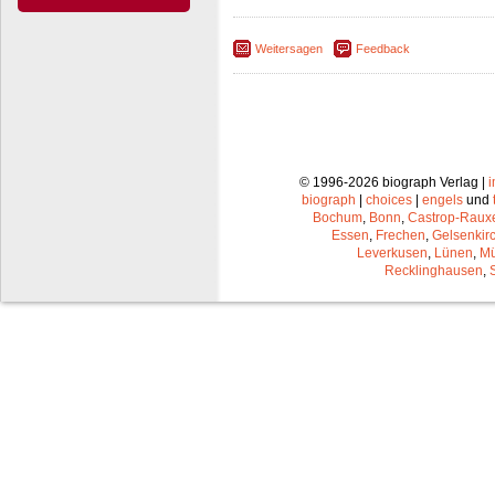
Weitersagen
Feedback
© 1996-2026 biograph Verlag |
biograph
|
choices
|
engels
und
Bochum
,
Bonn
,
Castrop-Raux
Essen
,
Frechen
,
Gelsenkir
Leverkusen
,
Lünen
,
Mü
Recklinghausen
,