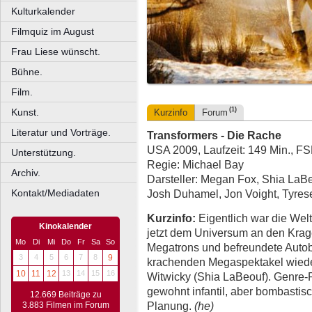
Kulturkalender
Filmquiz im August
Frau Liese wünscht.
Bühne.
Film.
(1)
Kunst.
Kurzinfo
Forum
Literatur und Vorträge.
Transformers - Die Rache
USA 2009, Laufzeit: 149 Min., F
Unterstützung.
Regie: Michael Bay
Archiv.
Darsteller: Megan Fox, Shia LaBe
Kontakt/Mediadaten
Josh Duhamel, Jon Voight, Tyre
Kurzinfo:
Eigentlich war die Welt
Kinokalender
jetzt dem Universum an den Krag
Mo
Di
Mi
Do
Fr
Sa
So
Megatrons und befreundete Autob
3
4
5
6
7
8
9
krachenden Megaspektakel wiede
10
11
12
13
14
15
16
Witwicky (Shia LaBeouf). Genre-R
gewohnt infantil, aber bombastisch 
12.669 Beiträge zu
Planung.
(he)
3.883 Filmen im Forum