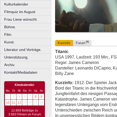
Kulturkalender
Filmquiz im August
Frau Liese wünscht.
Bühne.
Film.
Kunst.
(5)
Kurzinfo
Forum
Literatur und Vorträge.
Titanic
USA 1997, Laufzeit: 193 Min., F
Unterstützung.
Regie: James Cameron
Archiv.
Darsteller: Leonardo DiCaprio, Ka
Kontakt/Mediadaten
Billy Zane
Kurzinfo:
1912. Der Spieler Jack 
Kinokalender
Bord der Titanic in die frischverl
Mo
Di
Mi
Do
Fr
Sa
So
Jungfernfahrt des riesigen Passag
3
4
5
6
7
8
9
Katastrophe. James Cameron vers
10
11
12
13
14
15
16
legendären Untergangs vom End
Unterschieden zwischen Reich u
12.669 Beiträge zu
3.883 Filmen im Forum
In unvergesslichen Bildern kontra