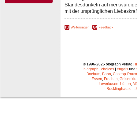
Standesdünkeln auf merkwürdige
mit der ursprünglichen Liebeskra
Weitersagen
Feedback
© 1996-2026 biograph Verlag |
biograph
|
choices
|
engels
und
Bochum
,
Bonn
,
Castrop-Raux
Essen
,
Frechen
,
Gelsenkir
Leverkusen
,
Lünen
,
Mü
Recklinghausen
,