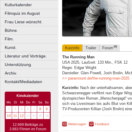
Kulturkalender
Filmquiz im August
Frau Liese wünscht.
Bühne.
Film.
Kunst.
(0)
Kurzinfo
Trailer
Forum
Literatur und Vorträge.
The Running Man
USA 2025, Laufzeit: 133 Min., FSK 12
Unterstützung.
Regie: Edgar Wright
Archiv.
Darsteller: Glen Powell, Josh Brolin, Mic
>> paramount.de/the-running-man-2025
Kontakt/Mediadaten
Kurzinfo:
Nach der unterhaltsamen, aber
Schwarzenegger verfilmt nun Edgar Wrigh
Kinokalender
dystopischen Roman „Menschenjagd“ von 
Mo
Di
Mi
Do
Fr
Sa
So
sich via Livestream bis aufs Blut von Ki
TV-Produzenten Killian (Josh Brolin) ein
3
4
5
6
7
8
9
10
11
12
13
14
15
16
Weitersagen
Feedback
12.669 Beiträge zu
3.883 Filmen im Forum