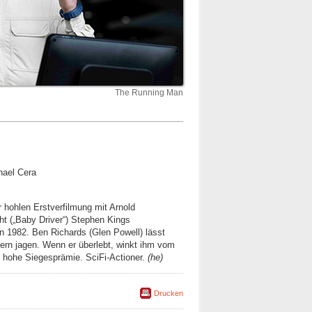
The Running Man
hael Cera
 hohlen Erstverfilmung mit Arnold
t („Baby Driver“) Stephen Kings
1982. Ben Richards (Glen Powell) lässt
llern jagen. Wenn er überlebt, winkt ihm vom
e hohe Siegesprämie. SciFi-Actioner.
(he)
Drucken