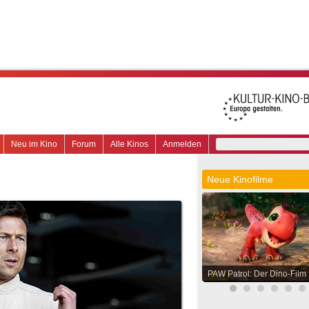
Neu im Kino
Forum
Alle Kinos
Anmelden
Neue Kinofilme
PAW Patrol: Der Dino-Film