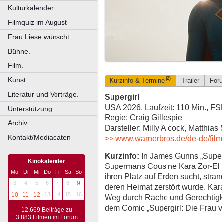
Kulturkalender
Filmquiz im August
Frau Liese wünscht.
Bühne.
Film.
Kunst.
(2)
Kurzinfo & Termine
Trailer
For
Literatur und Vorträge.
Supergirl
USA 2026, Laufzeit: 110 Min., F
Unterstützung.
Regie: Craig Gillespie
Archiv.
Darsteller: Milly Alcock, Matthia
Kontakt/Mediadaten
>> www.warnerbros.de/de-de/film
Kurzinfo:
In James Gunns „Super
Kinokalender
Supermans Cousine Kara Zor-El (
Mo
Di
Mi
Do
Fr
Sa
So
ihren Platz auf Erden sucht, stra
3
4
5
6
7
8
9
deren Heimat zerstört wurde. Kara
10
11
12
13
14
15
16
Weg durch Rache und Gerechtigk
dem Comic „Supergirl: Die Frau 
12.669 Beiträge zu
3.883 Filmen im Forum