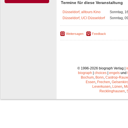
Termine für diese Veranstaltung
Düsseldorf, alltours Kino
Sonntag, 1
Düsseldorf, UCI Düsseldorf
Sonntag, 0
Weitersagen
Feedback
© 1996-2026 biograph Verlag |
biograph
|
choices
|
engels
und
Bochum
,
Bonn
,
Castrop-Raux
Essen
,
Frechen
,
Gelsenkir
Leverkusen
,
Lünen
,
Mü
Recklinghausen
,