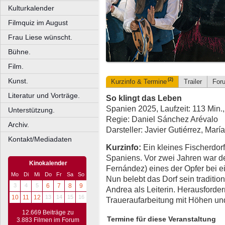
Kulturkalender
Filmquiz im August
Frau Liese wünscht.
Bühne.
Film.
Kunst.
(2)
Kurzinfo & Termine
Trailer
For
Literatur und Vorträge.
So klingt das Leben
Spanien 2025, Laufzeit: 113 Min.
Unterstützung.
Regie: Daniel Sánchez Arévalo
Archiv.
Darsteller: Javier Gutiérrez, Mar
Kontakt/Mediadaten
Kurzinfo:
Ein kleines Fischerdor
Spaniens. Vor zwei Jahren war de
Kinokalender
Fernández) eines der Opfer bei e
Mo
Di
Mi
Do
Fr
Sa
So
Nun belebt das Dorf sein traditi
3
4
5
6
7
8
9
Andrea als Leiterin. Herausforde
10
11
12
13
14
15
16
Traueraufarbeitung mit Höhen un
12.669 Beiträge zu
Termine für diese Veranstaltung
3.883 Filmen im Forum