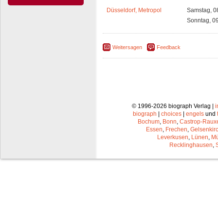
Düsseldorf, Metropol
Samstag, 0
Sonntag, 0
Weitersagen
Feedback
© 1996-2026 biograph Verlag |
biograph
|
choices
|
engels
und
Bochum
,
Bonn
,
Castrop-Raux
Essen
,
Frechen
,
Gelsenkir
Leverkusen
,
Lünen
,
Mü
Recklinghausen
,