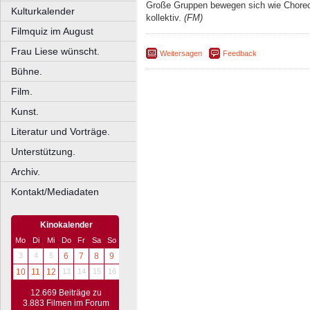
Große Gruppen bewegen sich wie Choreogr
Kulturkalender
kollektiv.
(FM)
Filmquiz im August
Frau Liese wünscht.
Weitersagen
Feedback
Bühne.
Film.
Kunst.
Literatur und Vorträge.
Unterstützung.
Archiv.
Kontakt/Mediadaten
Kinokalender
Mo
Di
Mi
Do
Fr
Sa
So
3
4
5
6
7
8
9
10
11
12
13
14
15
16
12.669 Beiträge zu
3.883 Filmen im Forum