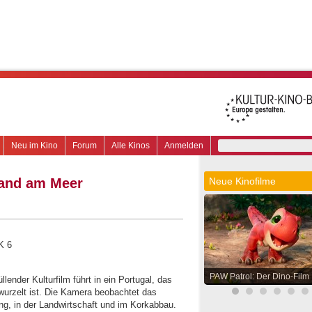
Neu im Kino
Forum
Alle Kinos
Anmelden
Land am Meer
Neue Kinofilme
K 6
PAW Patrol: Der Dino-Film
lender Kul­tur­film führt in ein Portugal, das
rwurzelt ist. Die Kamera beobachtet das
g, in der Landwirt­schaft und im Korkabbau.