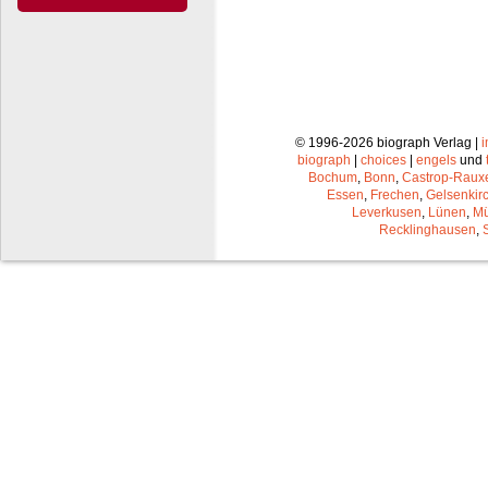
© 1996-2026 biograph Verlag |
biograph
|
choices
|
engels
und
Bochum
,
Bonn
,
Castrop-Raux
Essen
,
Frechen
,
Gelsenkir
Leverkusen
,
Lünen
,
Mü
Recklinghausen
,