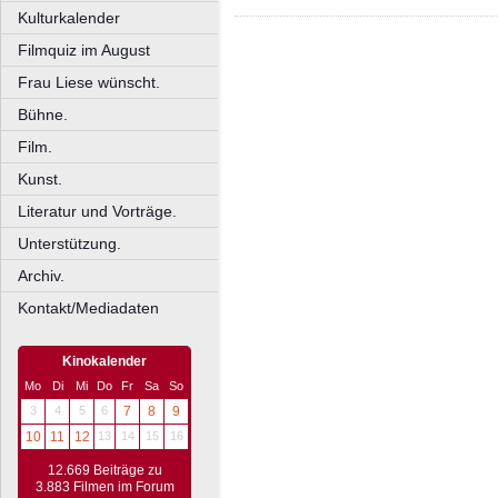
Kulturkalender
Filmquiz im August
Frau Liese wünscht.
Bühne.
Film.
Kunst.
Literatur und Vorträge.
Unterstützung.
Archiv.
Kontakt/Mediadaten
Kinokalender
Mo
Di
Mi
Do
Fr
Sa
So
3
4
5
6
7
8
9
10
11
12
13
14
15
16
12.669 Beiträge zu
3.883 Filmen im Forum