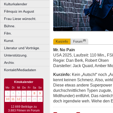
Kulturkalender
Filmquiz im August
Frau Liese wünscht.
Bühne.
Film.
Kunst.
(0)
Kurzinfo
Forum
Literatur und Vorträge.
Mr. No Pain
USA 2025, Laufzeit: 110 Min., F
Unterstützung.
Regie: Dan Berk, Robert Olsen
Archiv.
Darsteller: Jack Quaid, Amber M
Kontakt/Mediadaten
Kurzinfo:
Kein „Autsch!“ noch „A
kennt keinen Schmerz. Also, wirkli
Kinokalender
Diese etwas andere Superpower
Mo
Di
Mi
Do
Fr
Sa
So
durchschnittlichen Typen zugute
3
4
5
6
7
8
9
Midthunder) entführt. Das nämlich
10
11
12
13
14
15
16
doch irgendwie weh. Wehe den En
12.669 Beiträge zu
3.883 Filmen im Forum