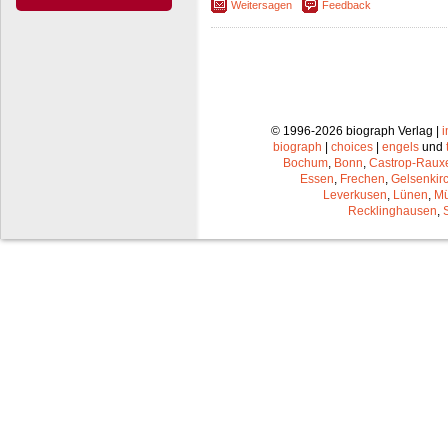
Weitersagen
Feedback
© 1996-2026 biograph Verlag |
biograph
|
choices
|
engels
und
Bochum
,
Bonn
,
Castrop-Raux
Essen
,
Frechen
,
Gelsenkir
Leverkusen
,
Lünen
,
Mü
Recklinghausen
,