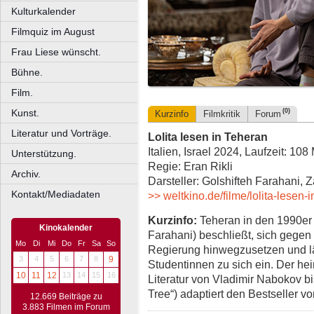
Kulturkalender
Filmquiz im August
Frau Liese wünscht.
Bühne.
Film.
Kunst.
(0)
Kurzinfo
Filmkritik
Forum
Literatur und Vorträge.
Lolita lesen in Teheran
Italien, Israel 2024, Laufzeit: 108
Unterstützung.
Regie: Eran Rikli
Archiv.
Darsteller: Golshifteh Farahani, 
Kontakt/Mediadaten
>> weltkino.de/filme/lolita-lesen-
Kurzinfo:
Teheran in den 1990er 
Kinokalender
Farahani) beschließt, sich gegen
Mo
Di
Mi
Do
Fr
Sa
So
Regierung hinwegzusetzen und lä
3
4
5
6
7
8
9
Studentinnen zu sich ein. Der hei
10
11
12
13
14
15
16
Literatur von Vladimir Nabokov b
Tree“) adaptiert den Bestseller vo
12.669 Beiträge zu
3.883 Filmen im Forum