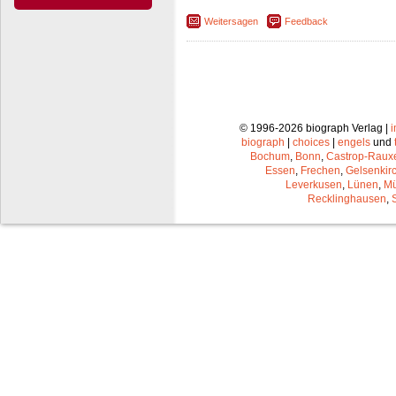
Weitersagen
Feedback
© 1996-2026 biograph Verlag |
biograph
|
choices
|
engels
und
Bochum
,
Bonn
,
Castrop-Raux
Essen
,
Frechen
,
Gelsenkir
Leverkusen
,
Lünen
,
Mü
Recklinghausen
,