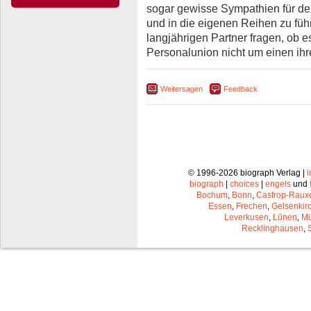
sogar gewisse Sympathien für den 
und in die eigenen Reihen zu füh
langjährigen Partner fragen, ob e
Personalunion nicht um einen ih
Weitersagen
Feedback
© 1996-2026 biograph Verlag |
biograph
|
choices
|
engels
und
Bochum
,
Bonn
,
Castrop-Raux
Essen
,
Frechen
,
Gelsenkir
Leverkusen
,
Lünen
,
Mü
Recklinghausen
,