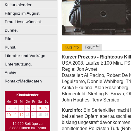
Kulturkalender
Filmquiz im August
Frau Liese wünscht.
Bühne.
Film.
(1)
Kunst.
Kurzinfo
Forum
Literatur und Vorträge.
Kurzer Prozess - Righteous Kill
USA 2008, Laufzeit: 100 Min., F
Unterstützung.
Regie: Jon Avnet
Archiv.
Darsteller: Al Pacino, Robert De 
Kontakt/Mediadaten
Leguizamo, Donnie Wahlberg, Tri
Arrika Ekulona, Alan Rosenberg, 
Blumenfeld, Sterling K. Brown, Ol
Kinokalender
John Hughes, Terry Serpico
Mo
Di
Mi
Do
Fr
Sa
So
3
4
5
6
7
8
9
Kurzinfo:
Ein Serienkiller macht 
10
11
12
13
14
15
16
bei seinen Opfern aber ausschlie
bislang ungestraft davonkommen 
12.669 Beiträge zu
ermittelnden Polizisten Turk (Rob
3.883 Filmen im Forum