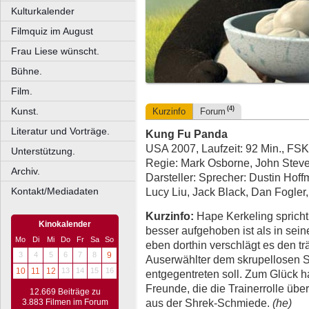
Kulturkalender
Filmquiz im August
Frau Liese wünscht.
Bühne.
Film.
(4)
Kunst.
Kurzinfo
Forum
Literatur und Vorträge.
Kung Fu Panda
USA 2007, Laufzeit: 92 Min., FSK
Unterstützung.
Regie: Mark Osborne, John Stev
Archiv.
Darsteller: Sprecher: Dustin Hoff
Kontakt/Mediadaten
Lucy Liu, Jack Black, Dan Fogler
Kurzinfo:
Hape Kerkeling spricht
Kinokalender
besser aufgehoben ist als in sei
Mo
Di
Mi
Do
Fr
Sa
So
eben dorthin verschlägt es den 
3
4
5
6
7
8
9
Auserwählter dem skrupellosen 
10
11
12
13
14
15
16
entgegentreten soll. Zum Glück h
Freunde, die die Trainerrolle üb
12.669 Beiträge zu
aus der Shrek-Schmiede.
(he)
3.883 Filmen im Forum