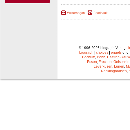
Weitersagen
Feedback
© 1996-2026 biograph Verlag |
biograph
|
choices
|
engels
und
Bochum
,
Bonn
,
Castrop-Raux
Essen
,
Frechen
,
Gelsenkir
Leverkusen
,
Lünen
,
Mü
Recklinghausen
,