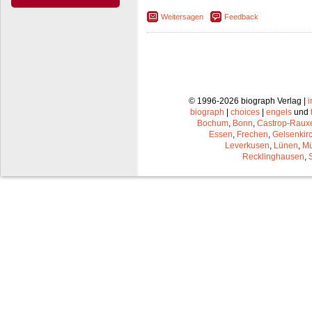
Weitersagen
Feedback
© 1996-2026 biograph Verlag |
biograph
|
choices
|
engels
und
Bochum
,
Bonn
,
Castrop-Raux
Essen
,
Frechen
,
Gelsenkir
Leverkusen
,
Lünen
,
Mü
Recklinghausen
,