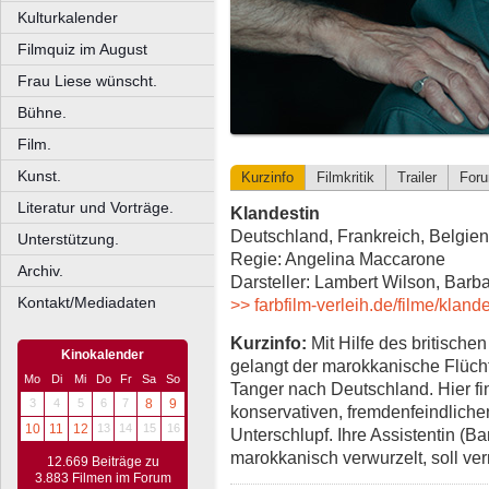
Kulturkalender
Filmquiz im August
Frau Liese wünscht.
Bühne.
Film.
Kunst.
Kurzinfo
Filmkritik
Trailer
For
Literatur und Vorträge.
Klandestin
Deutschland, Frankreich, Belgien
Unterstützung.
Regie: Angelina Maccarone
Archiv.
Darsteller: Lambert Wilson, Bar
Kontakt/Mediadaten
>> farbfilm-verleih.de/filme/klan
Kurzinfo:
Mit Hilfe des britische
Kinokalender
gelangt der marokkanische Flücht
Mo
Di
Mi
Do
Fr
Sa
So
Tanger nach Deutschland. Hier fi
3
4
5
6
7
8
9
konservativen, fremdenfeindliche
10
11
12
13
14
15
16
Unterschlupf. Ihre Assistentin (B
marokkanisch verwurzelt, soll ver
12.669 Beiträge zu
3.883 Filmen im Forum