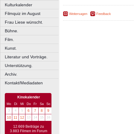
Kulturkalender
Filmquiz im August
Weitersagen
Feedback
Frau Liese wünscht.
Bühne.
Film.
Kunst.
Literatur und Vorträge.
Unterstützung.
Archiv.
Kontakt/Mediadaten
Kinokalender
Mo
Di
Mi
Do
Fr
Sa
So
3
4
5
6
7
8
9
10
11
12
13
14
15
16
12.669 Beiträge zu
3.883 Filmen im Forum