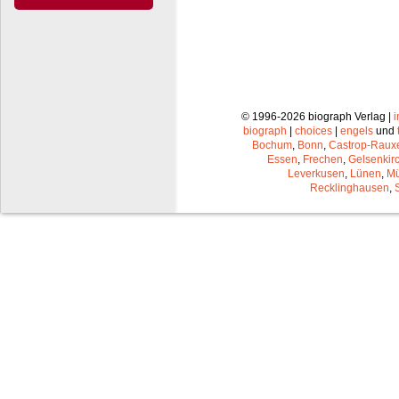
© 1996-2026 biograph Verlag |
biograph
|
choices
|
engels
und
Bochum
,
Bonn
,
Castrop-Raux
Essen
,
Frechen
,
Gelsenkir
Leverkusen
,
Lünen
,
Mü
Recklinghausen
,