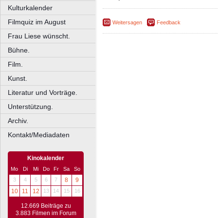
Kulturkalender
Filmquiz im August
Weitersagen
Feedback
Frau Liese wünscht.
Bühne.
Film.
Kunst.
Literatur und Vorträge.
Unterstützung.
Archiv.
Kontakt/Mediadaten
Kinokalender
Mo
Di
Mi
Do
Fr
Sa
So
3
4
5
6
7
8
9
10
11
12
13
14
15
16
12.669 Beiträge zu
3.883 Filmen im Forum