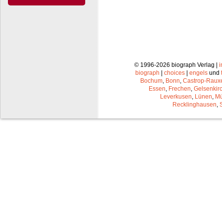
© 1996-2026 biograph Verlag |
biograph
|
choices
|
engels
und
Bochum
,
Bonn
,
Castrop-Raux
Essen
,
Frechen
,
Gelsenkir
Leverkusen
,
Lünen
,
Mü
Recklinghausen
,