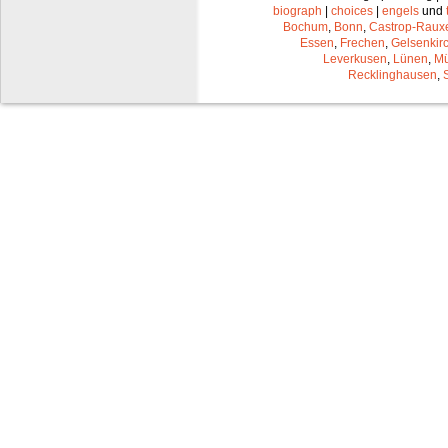
biograph
|
choices
|
engels
und
Bochum
,
Bonn
,
Castrop-Raux
Essen
,
Frechen
,
Gelsenkir
Leverkusen
,
Lünen
,
Mü
Recklinghausen
,