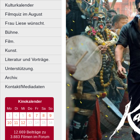
Kulturkalender
Filmquiz im August
Frau Liese wünscht.
Bühne.
Film.
Kunst.
Literatur und Vorträge.
Unterstützung.
Archiv.
Kontakt/Mediadaten
Kinokalender
Mo
Di
Mi
Do
Fr
Sa
So
3
4
5
6
7
8
9
10
11
12
13
14
15
16
12.669 Beiträge zu
3.883 Filmen im Forum