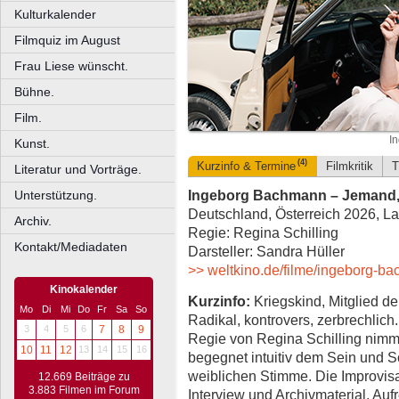
Kulturkalender
Filmquiz im August
Frau Liese wünscht.
Bühne.
Film.
I
Kunst.
(4)
Kurzinfo & Termine
Filmkritik
T
Literatur und Vorträge.
Ingeborg Bachmann – Jemand, 
Unterstützung.
Deutschland, Österreich 2026, La
Archiv.
Regie: Regina Schilling
Kontakt/Mediadaten
Darsteller: Sandra Hüller
>> weltkino.de/filme/ingeborg-b
Kinokalender
Kurzinfo:
Kriegskind, Mitglied de
Mo
Di
Mi
Do
Fr
Sa
So
Radikal, kontrovers, zerbrechlich.
3
4
5
6
7
8
9
Regie von Regina Schilling nimm
10
11
12
13
14
15
16
begegnet intuitiv dem Sein und 
weiblichen Stimme. Die Improvisa
12.669 Beiträge zu
3.883 Filmen im Forum
Interview und Archivmaterial. A