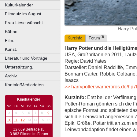
Kulturkalender
Filmquiz im August
Frau Liese wünscht.
Harry Pot
Bühne.
(3)
Kurzinfo
Forum
Film.
Harry Potter und die Heiligtüme
Kunst.
USA, Großbritannien 2011, Laufze
Literatur und Vorträge.
Regie: David Yates
Unterstützung.
Darsteller: Daniel Radcliffe, Em
Bonham Carter, Robbie Coltrane,
Archiv.
Isaacs
Kontakt/Mediadaten
>> harrypotter.warnerbros.de/hp7
Kurzinfo:
Erst bei der Verfilmun
Kinokalender
Potter-Roman gönnten sich die 
Mo
Di
Mi
Do
Fr
Sa
So
epische Format und splitteten das
3
4
5
6
7
8
9
sich die Leinwand angemessen Zei
10
11
12
13
14
15
16
Epik, Größe. Potter tritt an zum 
Leinwandadaption findet einen w
12.669 Beiträge zu
3.883 Filmen im Forum