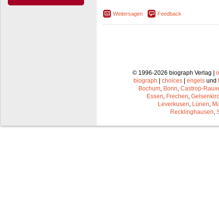
Weitersagen
Feedback
© 1996-2026 biograph Verlag |
biograph
|
choices
|
engels
und
Bochum
,
Bonn
,
Castrop-Raux
Essen
,
Frechen
,
Gelsenkir
Leverkusen
,
Lünen
,
Mü
Recklinghausen
,