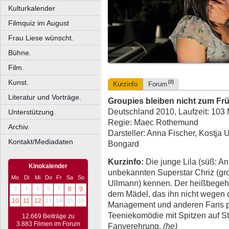
Kulturkalender
Filmquiz im August
Frau Liese wünscht.
Bühne.
Film.
Kunst.
(2)
Kurzinfo
Forum
Literatur und Vorträge.
Groupies bleiben nicht zum Fr
Deutschland 2010, Laufzeit: 103 
Unterstützung.
Regie: Maec Rothemund
Archiv.
Darsteller: Anna Fischer, Kostja 
Kontakt/Mediadaten
Bongard
Kurzinfo:
Die junge Lila (süß: Ann
Kinokalender
unbekannten Superstar Chriz (gro
Mo
Di
Mi
Do
Fr
Sa
So
Ullmann) kennen. Der heißbegehrt
3
4
5
6
7
8
9
dem Mädel, das ihn nicht wegen
10
11
12
13
14
15
16
Management und anderen Fans pas
Teeniekomödie mit Spitzen auf St
12.669 Beiträge zu
3.883 Filmen im Forum
Fanverehrung.
(he)