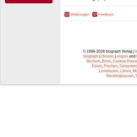
Weitersagen
Feedback
© 1996-2026 biograph Verlag |
biograph
|
choices
|
engels
und
Bochum
,
Bonn
,
Castrop-Raux
Essen
,
Frechen
,
Gelsenkir
Leverkusen
,
Lünen
,
Mü
Recklinghausen
,